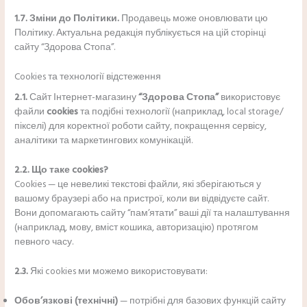
1.7. Зміни до Політики.
Продавець може оновлювати цю
Політику. Актуальна редакція публікується на цій сторінці
сайту “Здорова Стопа”.
Cookies та технології відстеження
2.1.
Сайт Інтернет-магазину
“Здорова Стопа”
використовує
файли
cookies
та подібні технології (наприклад, local storage/
пікселі) для коректної роботи сайту, покращення сервісу,
аналітики та маркетингових комунікацій.
2.2. Що таке cookies?
Cookies — це невеликі текстові файли, які зберігаються у
вашому браузері або на пристрої, коли ви відвідуєте сайт.
Вони допомагають сайту “пам’ятати” ваші дії та налаштування
(наприклад, мову, вміст кошика, авторизацію) протягом
певного часу.
2.3.
Які cookies ми можемо використовувати:
Обов’язкові (технічні)
— потрібні для базових функцій сайту