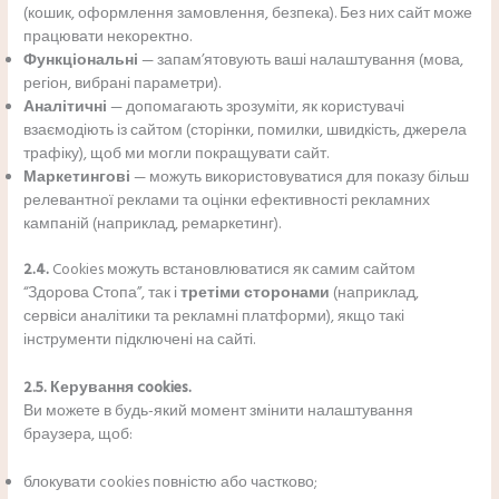
(кошик, оформлення замовлення, безпека). Без них сайт може
працювати некоректно.
Функціональні
— запам’ятовують ваші налаштування (мова,
регіон, вибрані параметри).
Аналітичні
— допомагають зрозуміти, як користувачі
взаємодіють із сайтом (сторінки, помилки, швидкість, джерела
трафіку), щоб ми могли покращувати сайт.
Маркетингові
— можуть використовуватися для показу більш
релевантної реклами та оцінки ефективності рекламних
кампаній (наприклад, ремаркетинг).
2.4.
Cookies можуть встановлюватися як самим сайтом
“Здорова Стопа”, так і
третіми сторонами
(наприклад,
сервіси аналітики та рекламні платформи), якщо такі
інструменти підключені на сайті.
2.5. Керування cookies.
Ви можете в будь-який момент змінити налаштування
браузера, щоб:
блокувати cookies повністю або частково;