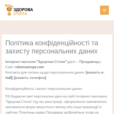
Перейти
до
вмісту
Політика конфіденційності та
захисту персональних даних
Інтернет-магазин “Здорова Стопа”
(далі —
Продавець
)
Сайт:
zdorovastopa.com
Контакти для питань щодо персональних даних:
[вкажіть e-
mail]
,
[вкажіть телефон]
Конфіденційність і захист персональних даних
1.1.
Надаючи свої персональні дані на сайті Інтернет-магазину
“Здорова Стопа” під час реєстрації, оформлення замовлення,
заповнення форм зворотного зв’язку або іншої взаємодії із
сайтом, Покупець надає Продавцю добровільну згоду на