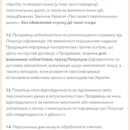
обробку та використання (у тому числі передачу)
персональних даних, а також на вчинення інших дій,
передбачених Законом України «Про захист персональних
даних»,
без обмеження строку дії такої згоди
.
1.2.
Продавець зобов’язується не розголошувати отриману від
Покупця інформацію. Не вважається порушенням надання
Продавцем інформації контрагентам і третім особам, що
діють на підставі договору з Продавцем, зокрема
для
виконання зобов’язань перед Покупцем
(оформлення та
доставка замовлення, комунікація щодо замовлення тощо), а
також у випадках, коли розкриття такої інформації
встановлено вимогами чинного законодавства України.
1.3.
Покупець несе відповідальність за підтримання своїх
персональних даних в актуальному стані. Продавець не несе
відповідальності за неякісне виконання або невиконання
зобов’язань у зв’язку з неактуальністю інформації про Покупця
або невідповідністю її дійсності.
1.4.
Персональні дані можуть оброблятися з метою: